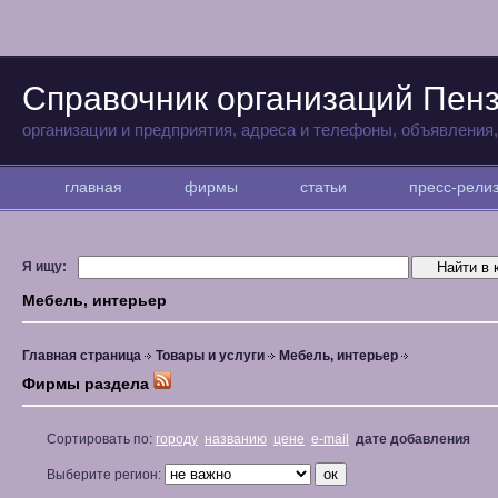
Справочник организаций Пен
организации и предприятия, адреса и телефоны, объявления
главная
фирмы
статьи
пресс-рел
Я ищу:
Мебель, интерьер
Главная страница
Товары и услуги
Мебель, интерьер
Фирмы раздела
Сортировать по:
городу
названию
цене
e-mail
дате добавления
Выберите регион: