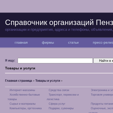
Справочник организаций Пен
организации и предприятия, адреса и телефоны, объявления
главная
фирмы
статьи
пресс-рел
Я ищу:
Товары и услуги
Главная страница
Товары и услуги
Интернет-магазины
Средства связи
Электроника и э
Хозяйственно-бытовые
Транспорт, перевозки и
Торговля универ
товары
логистика
Сырье и материалы
Сфера услуг
Продукты питани
Компьютеры, оргтехника
Подарки, сувениры
Оценочные, экс
услуги