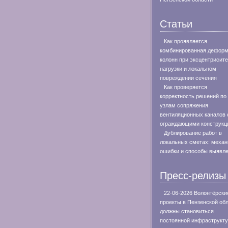
Статьи
Как проявляется
комбинированная дефор
колонн при эксцентрисите
нагрузки и локальном
повреждении сечения
Как проверяется
корректность решений по
узлам сопряжения
вентиляционных каналов 
ограждающими конструкц
Дублирование работ в
локальных сметах: меха
ошибки и способы выявл
Пресс-релизы
22-06-2026 Волонтёрски
проекты в Пензенской об
должны становиться
постоянной инфраструкт