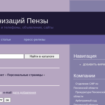
низаций Пензы
а и телефоны, объявления, сайты
статьи
пресс-релизы
Навигация
ДОБАВИТЬ ФИРМ
Компании
нет
Персональные страницы
Отделение СФР по
Пензенской области
Прокуратура Пензенско
не
e-mail
дате добавления
области
Арбитражный суд
Пензенской области