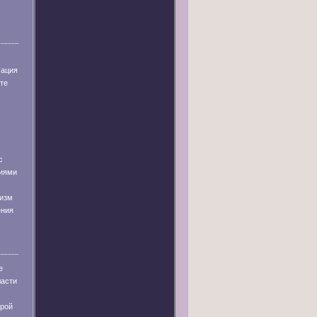
мация
те
с
иями
низм
ения
е
ласти
урой