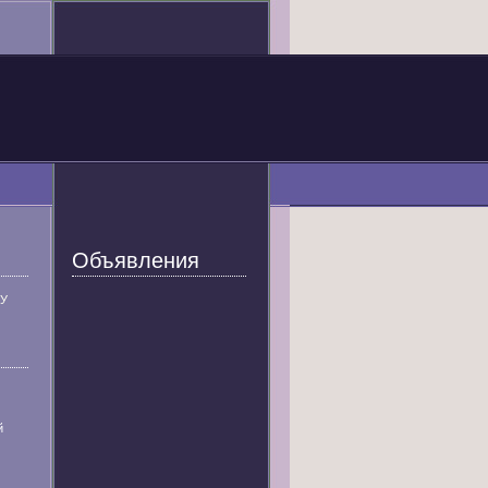
Объявления
У
й