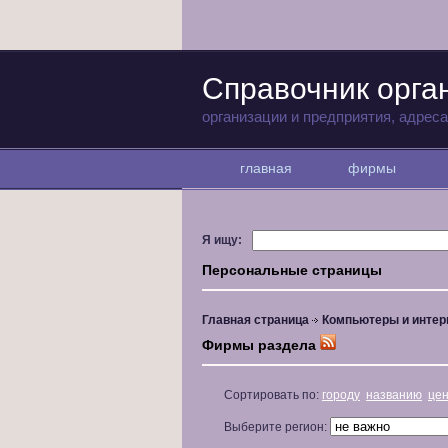
Справочник орга
организации и предприятия, адрес
главная
фирмы
Я ищу:
Персональные страницы
Главная страница
Компьютеры и интер
Фирмы раздела
Сортировать по:
городу
названию
це
Выберите регион: