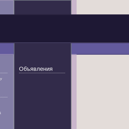
Объявления
У
й