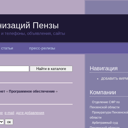
низаций Пензы
а и телефоны, объявления, сайты
статьи
пресс-релизы
Навигация
ДОБАВИТЬ ФИРМ
Компании
нет
Программное обеспечение
Отделение СФР по
Пензенской области
Прокуратура Пензенско
не
e-mail
дате добавления
области
Арбитражный суд
Пензенской области