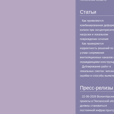
Статьи
Как проявляется
комбинированная дефор
колонн при эксцентрисите
нагрузки и локальном
повреждении сечения
Как проверяется
корректность решений по
узлам сопряжения
вентиляционных каналов 
ограждающими конструкц
Дублирование работ в
локальных сметах: меха
ошибки и способы выявл
Пресс-релизы
22-06-2026 Волонтёрски
проекты в Пензенской об
должны становиться
постоянной инфраструкт