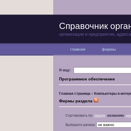
Справочник орга
организации и предприятия, адрес
главная
фирмы
Я ищу:
Программное обеспечение
Главная страница
Компьютеры и интер
Фирмы раздела
Сортировать по:
городу
названию
це
Выберите регион: