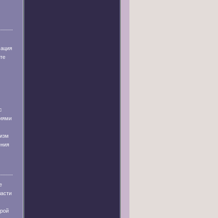
мация
те
с
иями
низм
ения
е
ласти
урой