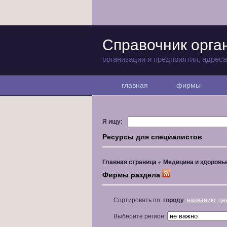
Справочник орга
организации и предприятия, адрес
главная
фирмы
Я ищу:
Ресурсы для специалистов
Главная страница
Медицина и здоровь
Фирмы раздела
Сортировать по:
городу
названию
це
Выберите регион: