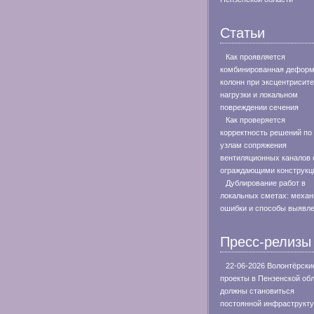
Статьи
Как проявляется
комбинированная дефор
колонн при эксцентрисите
нагрузки и локальном
повреждении сечения
Как проверяется
корректность решений по
узлам сопряжения
вентиляционных каналов 
ограждающими конструкц
Дублирование работ в
локальных сметах: меха
ошибки и способы выявл
Пресс-релизы
22-06-2026 Волонтёрски
проекты в Пензенской об
должны становиться
постоянной инфраструкт