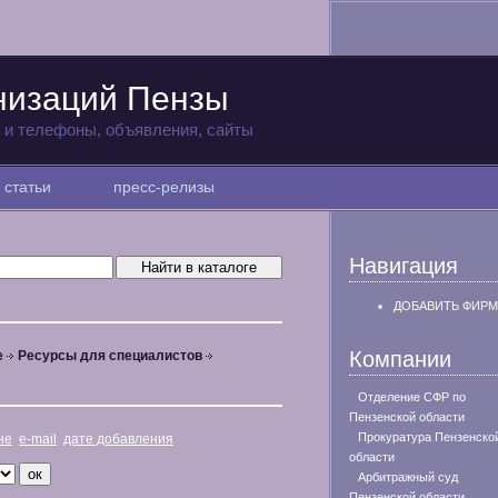
низаций Пензы
а и телефоны, объявления, сайты
статьи
пресс-релизы
Навигация
ДОБАВИТЬ ФИРМ
Компании
е
Ресурсы для специалистов
Отделение СФР по
Пензенской области
Прокуратура Пензенско
не
e-mail
дате добавления
области
Арбитражный суд
Пензенской области