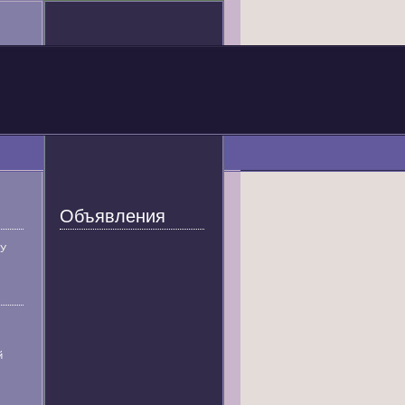
Объявления
У
й