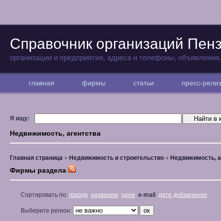
Справочник организаций Пен
организации и предприятия, адреса и телефоны, объявления
главная
фирмы
статьи
пресс-рел
Я ищу:
Недвижимость, агентства
Главная страница
Недвижимость и строительство
Недвижимость, а
Фирмы раздела
Сортировать по:
городу
названию
цене
e-mail
дате добавления
Выберите регион: