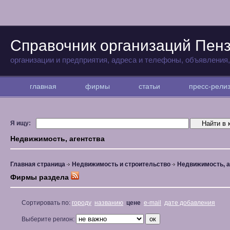
Справочник организаций Пен
организации и предприятия, адреса и телефоны, объявления
главная
фирмы
статьи
пресс-рел
Я ищу:
Недвижимость, агентства
Главная страница
Недвижимость и строительство
Недвижимость, а
Фирмы раздела
Сортировать по:
городу
названию
цене
e-mail
дате добавления
Выберите регион: