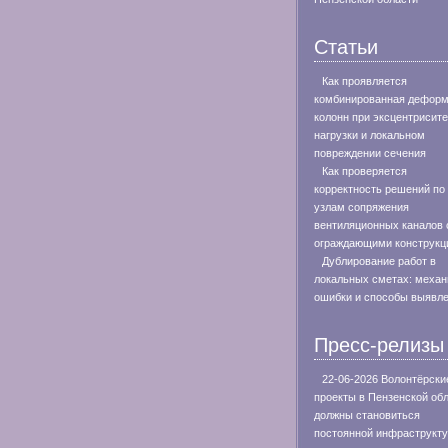
Статьи
Как проявляется
комбинированная дефор
колонн при эксцентрисите
нагрузки и локальном
повреждении сечения
Как проверяется
корректность решений по
узлам сопряжения
вентиляционных каналов 
ограждающими конструкц
Дублирование работ в
локальных сметах: меха
ошибки и способы выявл
Пресс-релизы
22-06-2026 Волонтёрски
проекты в Пензенской об
должны становиться
постоянной инфраструкт