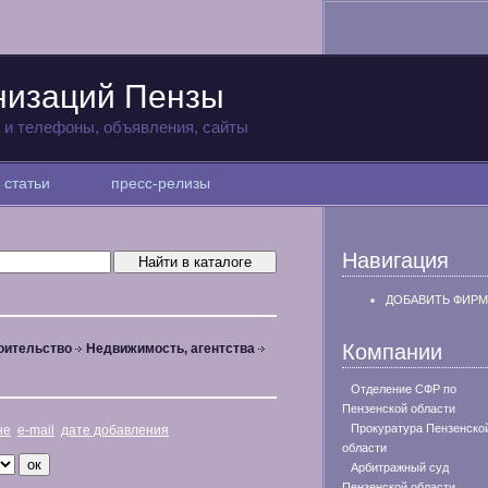
низаций Пензы
а и телефоны, объявления, сайты
статьи
пресс-релизы
Навигация
ДОБАВИТЬ ФИРМ
Компании
оительство
Недвижимость, агентства
Отделение СФР по
Пензенской области
Прокуратура Пензенско
не
e-mail
дате добавления
области
Арбитражный суд
Пензенской области