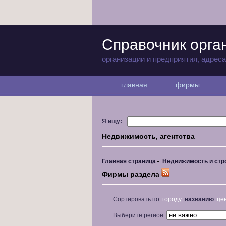
Справочник орга
организации и предприятия, адрес
главная
фирмы
Я ищу:
Недвижимость, агентства
Главная страница
Недвижимость и стр
Фирмы раздела
Сортировать по:
городу
названию
це
Выберите регион: