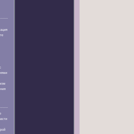
мация
те
с
иями
низм
ения
е
ласти
урой