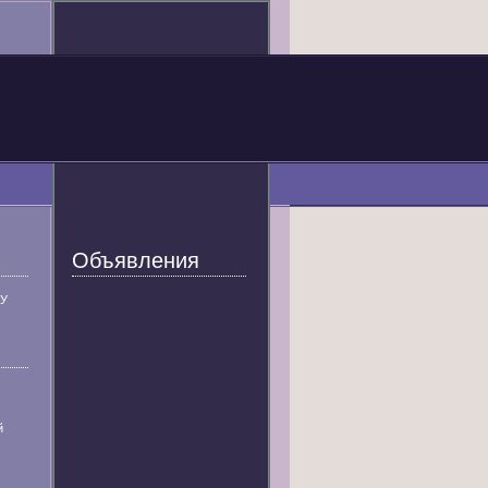
Объявления
У
й